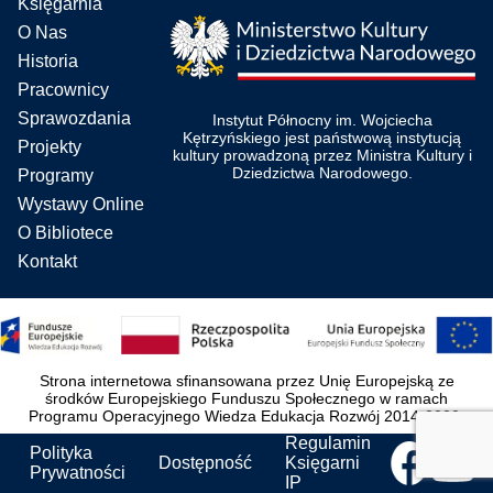
Księgarnia
O Nas
Historia
Pracownicy
Sprawozdania
Instytut Północny im. Wojciecha
Kętrzyńskiego jest państwową instytucją
Projekty
kultury prowadzoną przez Ministra Kultury i
Dziedzictwa Narodowego.
Programy
Wystawy Online
O Bibliotece
Kontakt
Strona internetowa sfinansowana przez Unię Europejską ze
środków Europejskiego Funduszu Społecznego w ramach
Programu Operacyjnego Wiedza Edukacja Rozwój 2014-2020.
Regulamin
Polityka
Dostępność
Księgarni
Prywatności
IP