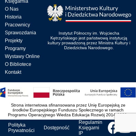
Księgarnia
O Nas
Historia
Pracownicy
Sprawozdania
Instytut Północny im. Wojciecha
Kętrzyńskiego jest państwową instytucją
Projekty
kultury prowadzoną przez Ministra Kultury i
Dziedzictwa Narodowego.
Programy
Wystawy Online
O Bibliotece
Kontakt
Strona internetowa sfinansowana przez Unię Europejską ze
środków Europejskiego Funduszu Społecznego w ramach
Programu Operacyjnego Wiedza Edukacja Rozwój 2014-2020.
Regulamin
Polityka
Dostępność
Księgarni
Prywatności
IP