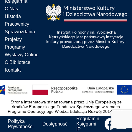
Księgarnia
O Nas
Historia
Pracownicy
Sprawozdania
Instytut Północny im. Wojciecha
Kętrzyńskiego jest państwową instytucją
Projekty
kultury prowadzoną przez Ministra Kultury i
Dziedzictwa Narodowego.
Programy
Wystawy Online
O Bibliotece
Kontakt
Strona internetowa sfinansowana przez Unię Europejską ze
środków Europejskiego Funduszu Społecznego w ramach
Programu Operacyjnego Wiedza Edukacja Rozwój 2014-2020.
Regulamin
Polityka
Dostępność
Księgarni
Prywatności
IP