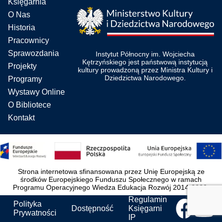
Księgarnia
O Nas
Historia
Pracownicy
Sprawozdania
Instytut Północny im. Wojciecha
Kętrzyńskiego jest państwową instytucją
Projekty
kultury prowadzoną przez Ministra Kultury i
Dziedzictwa Narodowego.
Programy
Wystawy Online
O Bibliotece
Kontakt
Strona internetowa sfinansowana przez Unię Europejską ze
środków Europejskiego Funduszu Społecznego w ramach
Programu Operacyjnego Wiedza Edukacja Rozwój 2014-2020.
Regulamin
Polityka
Dostępność
Księgarni
Prywatności
IP